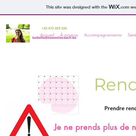
This site was designed with the
.com
web
Accueil
À propos
Accompagnements
Séré
Rend
Prendre rendez-vous 
Je ne prends plus de 