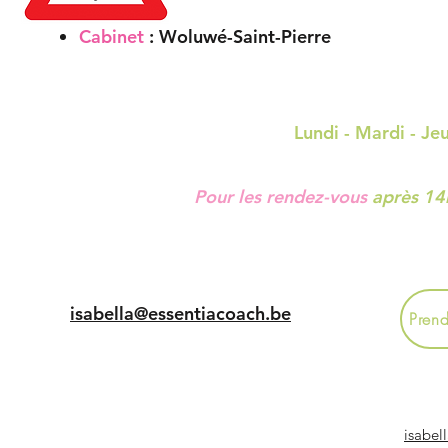
Cabinet
: Woluwé-Saint-Pierre
Lundi - Mardi - Jeudi - Ven
Pour
les rendez-vous
après 14
isabella@essentiacoach.be
Pren
isabel